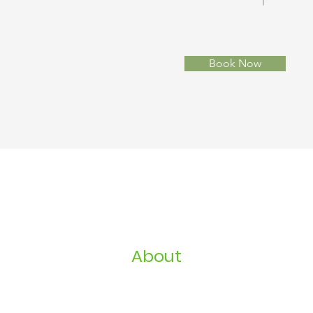
Book Now
About